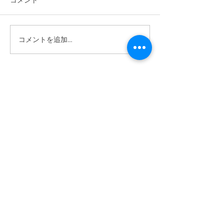
コメント
2026/6/6 植樹祭
コメントを追加…
2026/6/14 ワクワク自然体
験あそび
ABOUT US >
ボーイスカウトつくば第1団は、茨城県つくば市
を中心に活動する団体です。
主に野外での活動を通し、豊かな心と体を育ん
でいきます。
活動は年齢（学年）ごとに「隊」を分けて行っ
ており、隊ごとに下級生は上級生を見て学び、
上級生は下級生に教えることでまた学んでいま
す。
隊員は市内全域、および、活動団のない周辺地