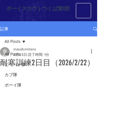
ボーイスカウトつくば第1団
記事
All Posts
masafumitaira
All Posts
3月23日
読了時間: 1分
耐寒訓練2日目（2026/2/22）
ビーバー隊
カブ隊
ボーイ隊