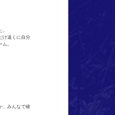
た。
だけ遠くに自分
ーム。
。
か、みんなで確