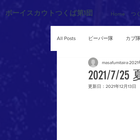
ボーイスカウトつくば第1団
Home
つ
All Posts
ビーバー隊
カブ
masafumitaira
202
2021/7
更新日：
2021年12月13日