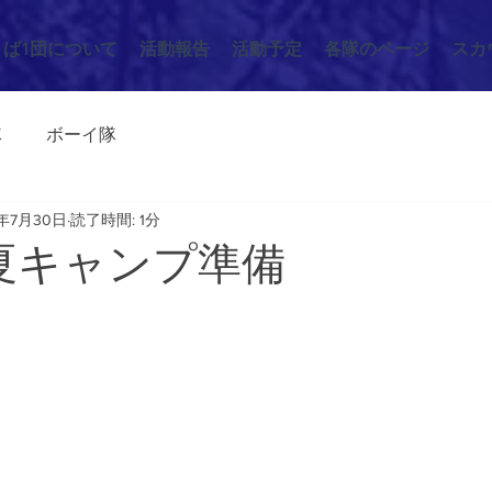
くば1団について
活動報告
活動予定
各隊のページ
スカ
隊
ボーイ隊
1年7月30日
読了時間: 1分
/25 夏キャンプ準備