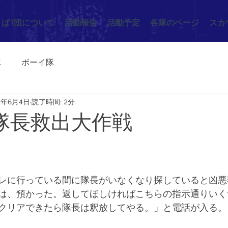
くば1団について
活動報告
活動予定
各隊のページ
スカ
隊
ボーイ隊
2年6月4日
読了時間: 2分
/22 隊長救出大作戦
レに行っている間に隊長がいなくなり探していると凶悪
は、預かった。返してほしければこちらの指示通りいく
クリアできたら隊長は釈放してやる。」と電話が入る。