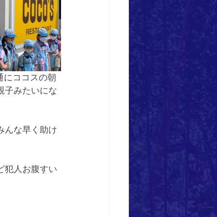
通にココスの朝
親子みたいにな
みんな早く助け
ど犯人お腹すい