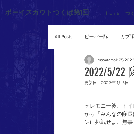
ボーイスカウトつくば第1団
Home
つ
All Posts
ビーバー隊
カブ
masatama1125
202
2022/5
更新日：
2022年11月5日
セレモニー後、トイ
から「みんなの隊長
ンに挑戦せよ。無事