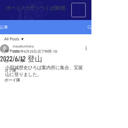
ボーイスカウトつくば第1団
記事
All Posts
masafumitaira
All Posts
2022年6月25日
読了時間: 1分
2022/6/12 登山
ビーバー隊
小田城歴史ひろば案内所に集合、宝篋
カブ隊
山に登りました。
ボーイ隊