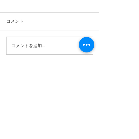
コメント
2026/6/6 植樹祭
コメントを追加…
2026/6/14 ワクワク自然体
験あそび
ABOUT US >
ボーイスカウトつくば第1団は、茨城県つくば市
を中心に活動する団体です。
主に野外での活動を通し、豊かな心と体を育ん
でいきます。
活動は年齢（学年）ごとに「隊」を分けて行っ
ており、隊ごとに下級生は上級生を見て学び、
上級生は下級生に教えることでまた学んでいま