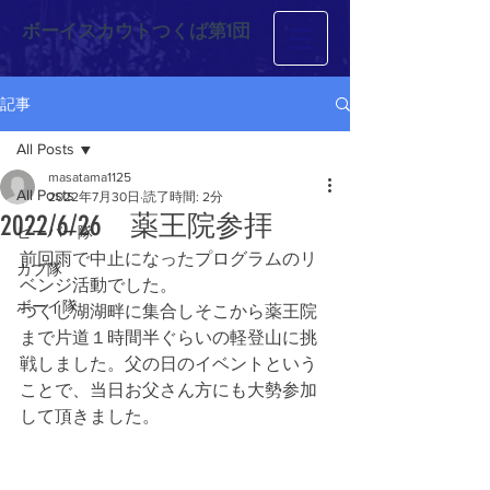
ボーイスカウトつくば第1団
記事
All Posts
masatama1125
All Posts
2022年7月30日
読了時間: 2分
2022/6/26 薬王院参拝
ビーバー隊
前回雨で中止になったプログラムのリ
カブ隊
ベンジ活動でした。
ボーイ隊
つくし湖湖畔に集合しそこから薬王院
まで片道１時間半ぐらいの軽登山に挑
戦しました。父の日のイベントという
ことで、当日お父さん方にも大勢参加
して頂きました。