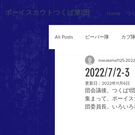
ボーイスカウトつくば第1団
Home
つ
All Posts
ビーバー隊
カブ
masatama1125
202
2022/
更新日：
2022年11月6日
団会議後、つくば1
集まって、ボーイス
団委員長。いろいろ