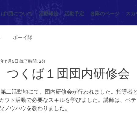
くば1団について
活動報告
活動予定
各隊のページ
スカ
隊
ボーイ隊
2年11月5日
読了時間: 2分
7/2-3 つくば１団団内研修会
団第二活動地にて、団内研修会が行われました。指導者
カウト活動で必要なスキルを学びました。講師は、ベテ
なノウハウを教わりました。