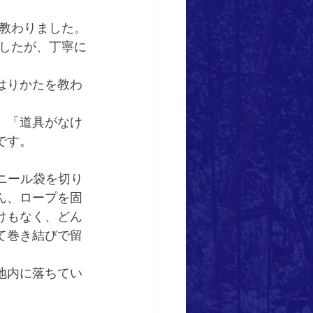
教わりました。
したが、丁寧に
はりかたを教わ
、「道具がなけ
です。
ビニール袋を切り
ん、ロープを固
けもなく、どん
て巻き結びで留
地内に落ちてい