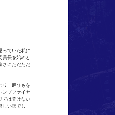
思っていた私に
委員長を始めと
凄さにただただ
わり、麻ひもを
ャンプファイヤ
動では聞けない
楽しい夜でし