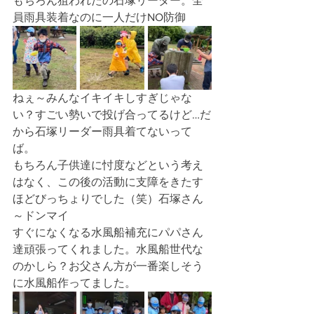
もちろん狙われたの石塚リーダー。全
員雨具装着なのに一人だけNO防御
ねぇ～みんなイキイキしすぎじゃな
い？すごい勢いで投げ合ってるけど…だ
から石塚リーダー雨具着てないって
ば。
もちろん子供達に忖度などという考え
はなく、この後の活動に支障をきたす
ほどびっちょりでした（笑）石塚さん
～ドンマイ
すぐになくなる水風船補充にパパさん
達頑張ってくれました。水風船世代な
のかしら？お父さん方が一番楽しそう
に水風船作ってました。