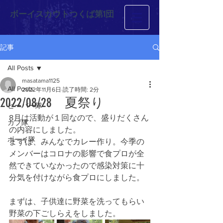
ボーイスカウトつくば第1団
記事
All Posts
masatama1125
All Posts
2022年11月6日
読了時間: 2分
2022/08/28 夏祭り
ビーバー隊
8月は活動が１回なので、盛りだくさん
カブ隊
の内容にしました。
ボーイ隊
まずは、みんなでカレー作り。今季の
メンバーはコロナの影響で食プロが全
然できていなかったので感染対策に十
分気を付けながら食プロにしました。
まずは、子供達に野菜を洗ってもらい
野菜の下ごしらえをしました。