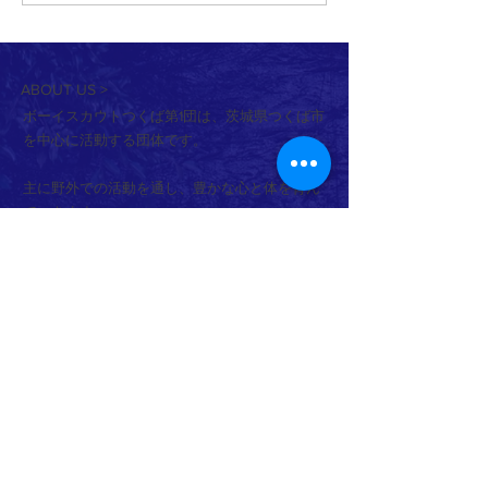
験あそび
ABOUT US >
ボーイスカウトつくば第1団は、茨城県つくば市
を中心に活動する団体です。
主に野外での活動を通し、豊かな心と体を育ん
でいきます。
活動は年齢（学年）ごとに「隊」を分けて行っ
ており、隊ごとに下級生は上級生を見て学び、
上級生は下級生に教えることでまた学んでいま
す。
隊員は市内全域、および、活動団のない周辺地
域からの加入を通年募集しております。
見学／体験等可能ですので、スカウト活動に興
味をお持ちいただけましたらぜひお問合せご連
絡をお願いいたします。
各隊の詳細は
こちら
から