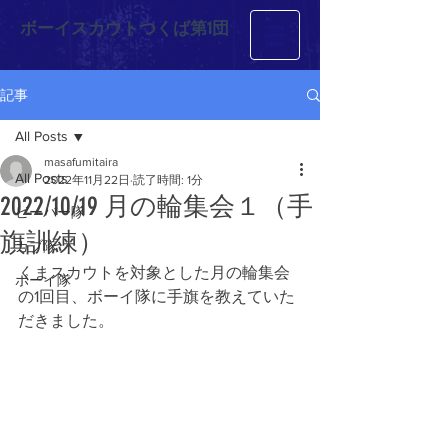
ボーイスカウトつくば第1団
記事
All Posts
masafumitaira
All Posts
2022年11月22日
読了時間: 1分
2022/10/19 月の輪集会１（手
ビーバー隊
旗訓練）
カブ隊
くまスカウトを対象とした月の輪集会
ボーイ隊
の1回目、ボーイ隊に手旗を教えていた
だきました。