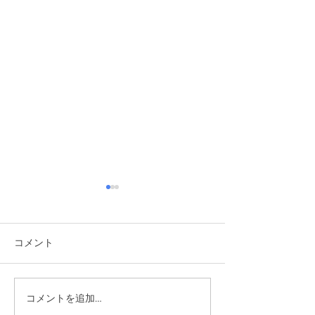
コメント
2026/6/6 植樹祭
コメントを追加…
2026/6/14 ワクワク自然体