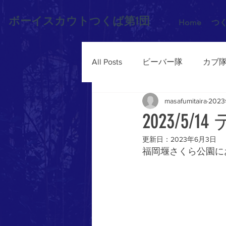
ボーイスカウトつくば第1団
Home
つ
All Posts
ビーバー隊
カブ
masafumitaira
202
2023/5/
更新日：
2023年6月3日
福岡堰さくら公園に