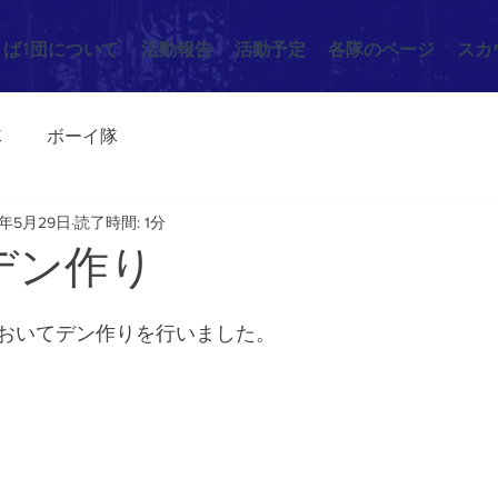
くば1団について
活動報告
活動予定
各隊のページ
スカ
隊
ボーイ隊
3年5月29日
読了時間: 1分
14 デン作り
おいてデン作りを行いました。