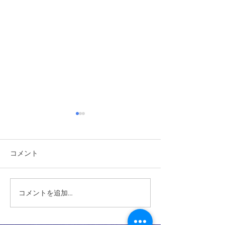
コメント
2026/6/6 植樹祭
コメントを追加…
2026/6/14 ワクワク自然体
験あそび