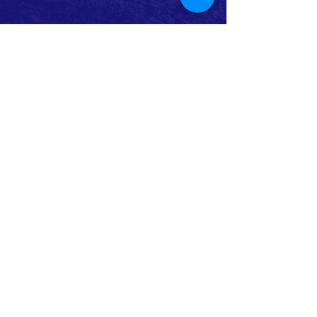
ABOUT US >
ボーイスカウトつくば第1団は、茨城県つくば市
を中心に活動する団体です。
主に野外での活動を通し、豊かな心と体を育ん
でいきます。
活動は年齢（学年）ごとに「隊」を分けて行っ
ており、隊ごとに下級生は上級生を見て学び、
上級生は下級生に教えることでまた学んでいま
す。
隊員は市内全域、および、活動団のない周辺地
域からの加入を通年募集しております。
見学／体験等可能ですので、スカウト活動に興
味をお持ちいただけましたらぜひお問合せご連
絡をお願いいたします。
各隊の詳細は
こちら
から
費用などについては
こちら
からご覧ください。