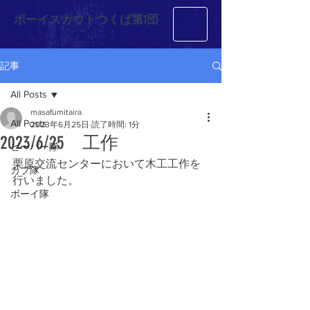
ボーイスカウトつくば第1団
記事
All Posts
masafumitaira
All Posts
2023年6月25日
読了時間: 1分
2023/6/25 工作
ビーバー隊
栗原交流センターにおいて木工工作を
カブ隊
行いました。
ボーイ隊