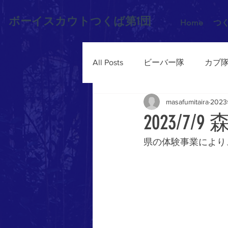
ボーイスカウトつくば第1団
Home
つ
All Posts
ビーバー隊
カブ
masafumitaira
202
2023/7
県の体験事業により