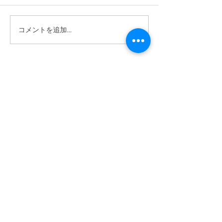
2026/6/6 植樹祭
コメントを追加…
2026/6/14 ワクワク自然体
験あそび
ABOUT US >
ボーイスカウトつくば第1団は、茨城県つくば市
を中心に活動する団体です。
主に野外での活動を通し、豊かな心と体を育ん
でいきます。
活動は年齢（学年）ごとに「隊」を分けて行っ
ており、隊ごとに下級生は上級生を見て学び、
上級生は下級生に教えることでまた学んでいま
す。
隊員は市内全域、および、活動団のない周辺地
域からの加入を通年募集しております。