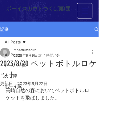
ボーイスカウトつくば第1団
記事
All Posts
masafumitaira
All Posts
2023年9月9日
読了時間: 1分
2023/8/20 ペットボトルロケ
ビーバー隊
ット
カブ隊
更新日：
2023年9月22日
ボーイ隊
高崎自然の森においてペットボトルロ
ケットを飛ばしました。