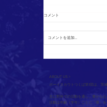
コメント
コメントを追加…
2026/6/28 野菜あてゲーム
ABOUT US >
ボーイスカウトつくば第1団は、茨
主に野外での活動を通し、豊かな心
活動は年齢（学年）ごとに「隊」を