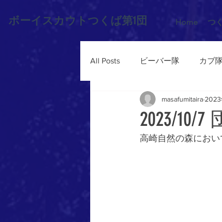
ボーイスカウトつくば第1団
Home
つ
All Posts
ビーバー隊
カブ
masafumitaira
202
2023/10
高崎自然の森におい