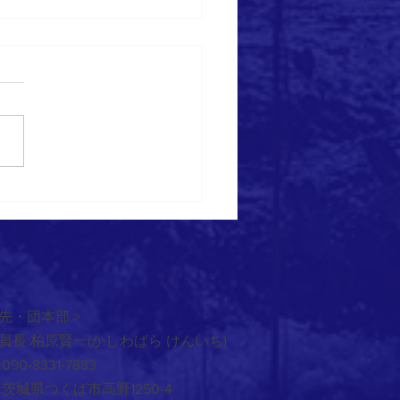
6/6/6 植樹祭
先・団本部 >
員長:柏原賢一(かしわばら けんいち)
090-8331-7883
:茨城県つくば市高野1250-4