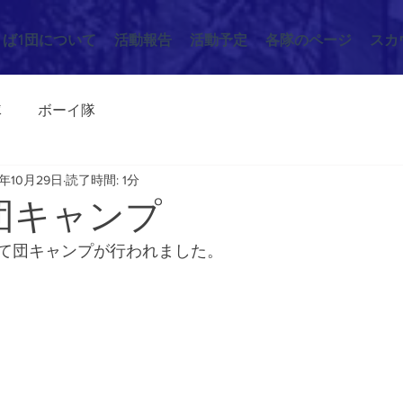
くば1団について
活動報告
活動予定
各隊のページ
スカ
隊
ボーイ隊
3年10月29日
読了時間: 1分
/7 団キャンプ
て団キャンプが行われました。