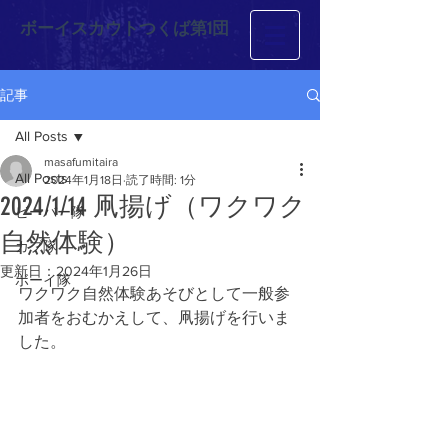
ボーイスカウトつくば第1団
記事
All Posts
masafumitaira
All Posts
2024年1月18日
読了時間: 1分
2024/1/14 凧揚げ（ワクワク
ビーバー隊
自然体験）
カブ隊
更新日：
2024年1月26日
ボーイ隊
ワクワク自然体験あそびとして一般参
加者をおむかえして、凧揚げを行いま
した。