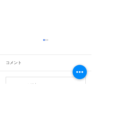
コメント
2026/6/6 植樹祭
コメントを追加…
2026/6/14 ワクワク自然体
験あそび
ABOUT US >
ボーイスカウトつくば第1団は、茨城県つくば市