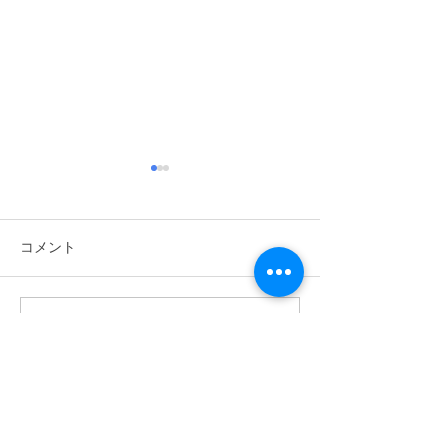
コメント
2026/6/6 植樹祭
コメントを追加…
2026/6/14 ワクワク自然体
験あそび
ABOUT US >