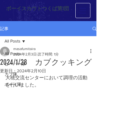
ボーイスカウトつくば第1団
記事
All Posts
masafumitaira
All Posts
2024年2月3日
読了時間: 1分
2024/1/28 カブクッキング
ビーバー隊
更新日：
2024年2月10日
カブ隊
大穂交流センターにおいて調理の活動
ボーイ隊
を行いました。