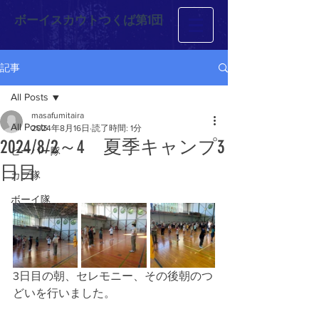
ボーイスカウトつくば第1団
記事
All Posts
masafumitaira
All Posts
2024年8月16日
読了時間: 1分
2024/8/2～4 夏季キャンプ3
ビーバー隊
日目
カブ隊
ボーイ隊
3日目の朝、セレモニー、その後朝のつ
どいを行いました。