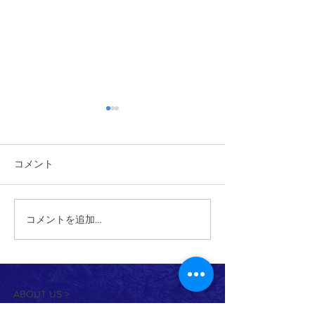
コメント
2026/6/6 植樹祭
コメントを追加…
2026/6/14 ワクワク自然体
験あそび
ABOUT US >
ボーイスカウトつくば第1団は、茨城県つくば市