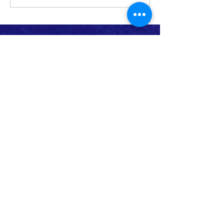
験あそび
ABOUT US >
ボーイスカウトつくば第1団は、茨城県つくば市
を中心に活動する団体です。
主に野外での活動を通し、豊かな心と体を育ん
でいきます。
活動は年齢（学年）ごとに「隊」を分けて行っ
ており、隊ごとに下級生は上級生を見て学び、
上級生は下級生に教えることでまた学んでいま
す。
隊員は市内全域、および、活動団のない周辺地
域からの加入を通年募集しております。
見学／体験等可能ですので、スカウト活動に興
味をお持ちいただけましたらぜひお問合せご連
絡をお願いいたします。
各隊の詳細は
こちら
から