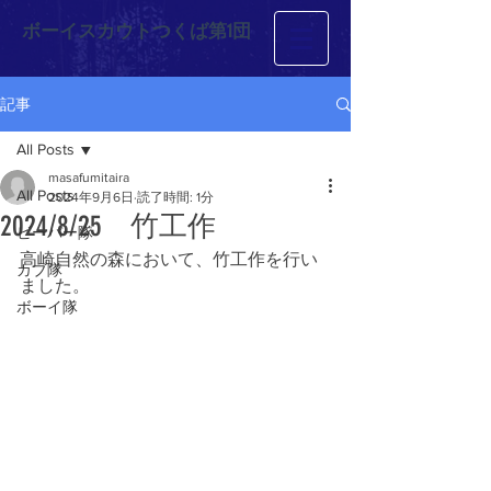
ボーイスカウトつくば第1団
記事
All Posts
masafumitaira
All Posts
2024年9月6日
読了時間: 1分
2024/8/25 竹工作
ビーバー隊
高崎自然の森において、竹工作を行い
カブ隊
ました。
ボーイ隊