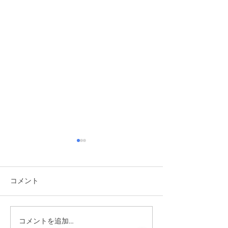
コメント
2026/6/6 植樹祭
コメントを追加…
2026/6/14 ワクワク自然体