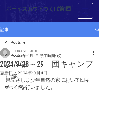
ボーイスカウトつくば第1団
記事
All Posts
masafumitaira
All Posts
2024年10月2日
読了時間: 1分
2024/9/28～29 団キャンプ
ビーバー隊
更新日：
2024年10月4日
カブ隊
県立さしま少年自然の家において団キ
ボーイ隊
ャンプを行いました。