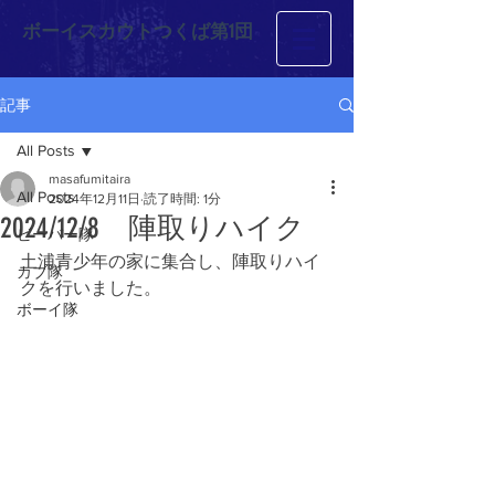
ボーイスカウトつくば第1団
記事
All Posts
masafumitaira
All Posts
2024年12月11日
読了時間: 1分
2024/12/8 陣取りハイク
ビーバー隊
土浦青少年の家に集合し、陣取りハイ
カブ隊
クを行いました。
ボーイ隊