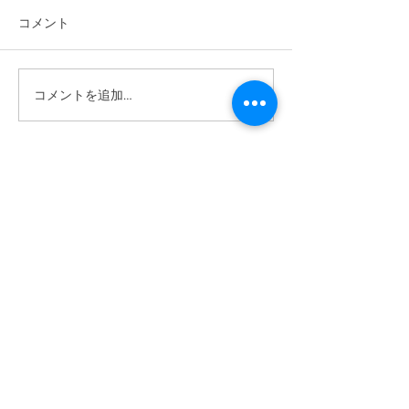
コメント
2026/6/6 植樹祭
コメントを追加…
2026/6/14 ワクワク自然体
験あそび
ABOUT US >
ボーイスカウトつくば第1団は、茨城県つくば市
を中心に活動する団体です。
主に野外での活動を通し、豊かな心と体を育ん
でいきます。
活動は年齢（学年）ごとに「隊」を分けて行っ
ており、隊ごとに下級生は上級生を見て学び、
上級生は下級生に教えることでまた学んでいま
す。