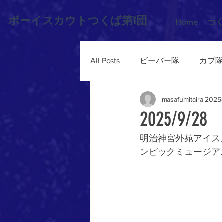
ボーイスカウトつくば第1団
Home
つ
All Posts
ビーバー隊
カブ
masafumitaira
202
2025/9
明治神宮外苑アイス
ンピックミュージア