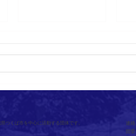
202
2026/6/14 ワクワク自然体験あ
そび
城県つくば市を中心に活動する団体です。
連絡
団委