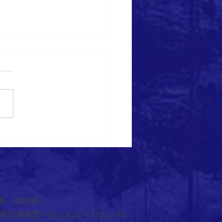
6/6/6 植樹祭
先・団本部 >
員長:柏原賢一(かしわばら けんいち)