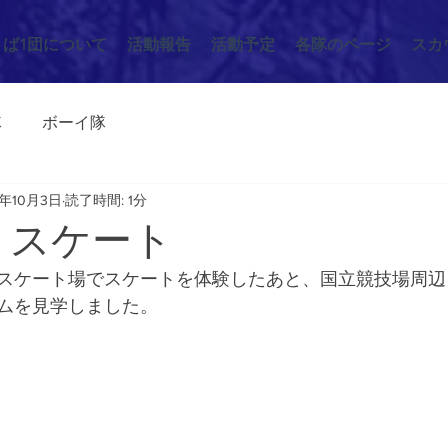
くば1団について
活動報告
活動予定
各隊のページ
スカ
隊
ボーイ隊
5年10月3日
読了時間: 1分
/28 スケート
スケート場でスケートを体験したあと、国立競技場周辺
ムを見学しました。