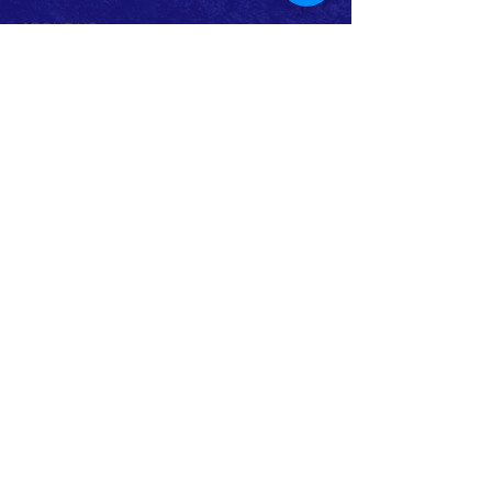
ABOUT US >
ボーイスカウトつくば第1団は、茨城県つくば市
を中心に活動する団体です。
主に野外での活動を通し、豊かな心と体を育ん
でいきます。
活動は年齢（学年）ごとに「隊」を分けて行っ
ており、隊ごとに下級生は上級生を見て学び、
上級生は下級生に教えることでまた学んでいま
す。
隊員は市内全域、および、活動団のない周辺地
域からの加入を通年募集しております。
見学／体験等可能ですので、スカウト活動に興
味をお持ちいただけましたらぜひお問合せご連
絡をお願いいたします。
各隊の詳細は
こちら
から
費用などについては
こちら
からご覧ください。