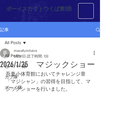
ボーイスカウトつくば第1団
記事
All Posts
masafumitaira
All Posts
1月31日
読了時間: 1分
2026/1/25 マジックショー
ビーバー隊
吾妻小体育館においてチャレンジ章
カブ隊
「マジシャン」の習得を目指して、マ
ボーイ隊
ジックショーを行いました。