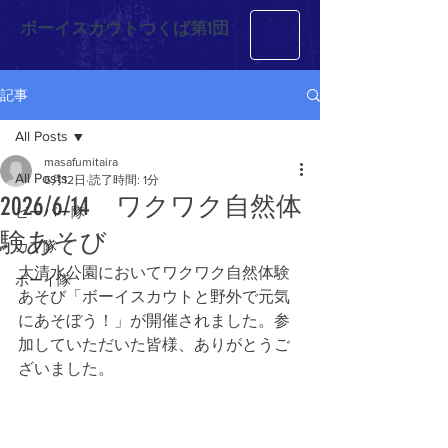
ボーイスカウトつくば第1団
記事
All Posts
masafumitaira
All Posts
6月12日
読了時間: 1分
2026/6/14 ワクワク自然体
ビーバー隊
験あそび
カブ隊
大清水公園においてワクワク自然体験
ボーイ隊
あそび「ボーイスカウトと野外で元気
にあそぼう！」が開催されました。参
加していただいた皆様、ありがとうご
ざいました。