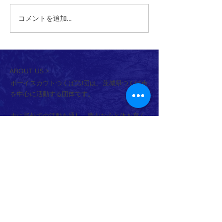
2026/5/24 宝篋
コメントを追加…
ABOUT US >
ボーイスカウトつくば第1団は、茨城県つくば市
を中心に活動する団体です。
主に野外での活動を通し、豊かな心と体を育ん
でいきます。
活動は年齢（学年）ごとに「隊」を分けて行っ
ており、隊ごとに下級生は上級生を見て学び、
上級生は下級生に教えることでまた学んでいま
す。
隊員は市内全域、および、活動団のない周辺地
域からの加入を通年募集しております。
見学／体験等可能ですので、スカウト活動に興