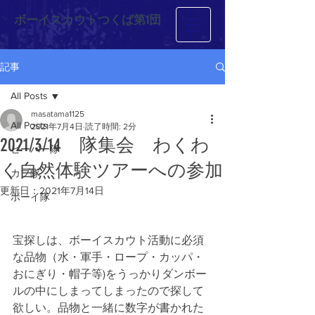
ボーイスカウトつくば第1団
記事
All Posts
masatama1125
All Posts
2021年7月4日
読了時間: 2分
2021/3/14 隊集会 わくわ
ビーバー隊
く自然体験ツアーへの参加
カブ隊
更新日：
2021年7月14日
ボーイ隊
宝探しは、ボーイスカウト活動に必須
な品物（水・軍手・ロープ・カッパ・
おにぎり・帽子等)をうっかりダンボー
ルの中にしまってしまったので探して
欲しい。品物と一緒に数字が書かれた