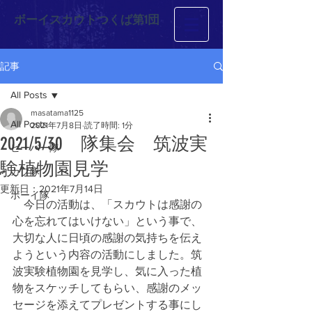
ボーイスカウトつくば第1団
記事
All Posts
masatama1125
All Posts
2021年7月8日
読了時間: 1分
2021/5/30 隊集会 筑波実
ビーバー隊
験植物園見学
カブ隊
更新日：
2021年7月14日
ボーイ隊
　今日の活動は、「スカウトは感謝の
心を忘れてはいけない」という事で、
大切な人に日頃の感謝の気持ちを伝え
ようという内容の活動にしました。筑
波実験植物園を見学し、気に入った植
物をスケッチしてもらい、感謝のメッ
セージを添えてプレゼントする事にし