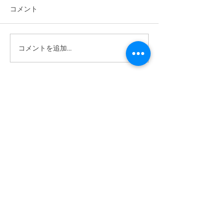
コメント
2025/12/21 
コメントを追加…
2026/6/14 ワクワク自然体
験あそび
ABOUT US >
ボーイスカウトつくば第1団は、茨城県つくば市
を中心に活動する団体です。
主に野外での活動を通し、豊かな心と体を育ん
でいきます。
活動は年齢（学年）ごとに「隊」を分けて行っ
ており、隊ごとに下級生は上級生を見て学び、
上級生は下級生に教えることでまた学んでいま
す。
隊員は市内全域、および、活動団のない周辺地