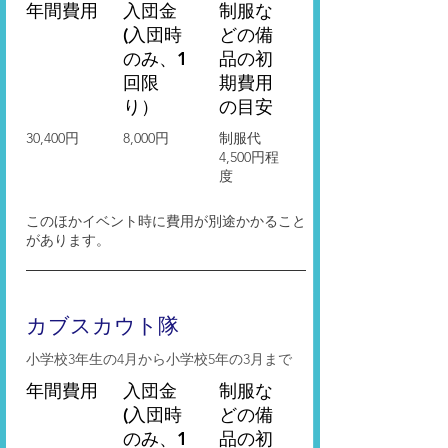
年間費用
入団金
​制服な
(入団時
どの備
のみ、1
品の初
回限
期費用
り）
の目安
30,400円
8,000円
制服代
4,500円程
度
このほかイベント時に費用が別途かかること
があります。
​カブスカウト隊
小学校3年生の4月から小学校5年の3月まで
年間費用
入団金
​制服な
(入団時
どの備
のみ、1
品の初