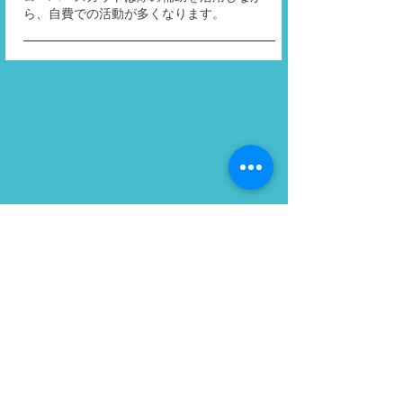
ら、自費での活動が多くなります。
ABOUT US >
ボーイスカウトつくば第1団は、茨城県つくば市
を中心に活動する団体です。
主に野外での活動を通し、豊かな心と体を育ん
でいきます。
活動は年齢（学年）ごとに「隊」を分けて行っ