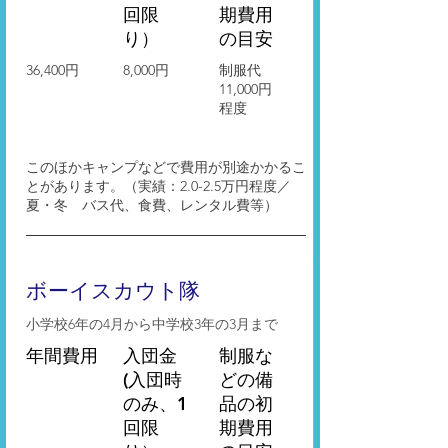
回限
期費用
り）
の目安
36,400円
8,000円
制服代
11,000円
程度
​このほかキャンプなどで費用が別途かかるこ
とがあります。（実績：2.0-2.5万円程度／
夏・冬 バス代、食費、レンタル費等）
​ボーイスカウト隊
小学校6年の4月から中学校3年の3月まで
年間費用
入団金
​制服な
(入団時
どの備
のみ、1
品の初
回限
期費用