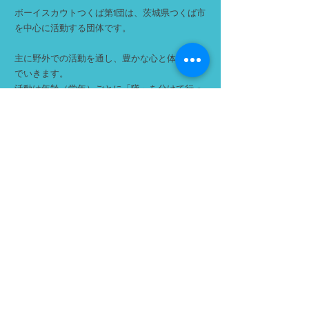
ボーイスカウトつくば第1団は、茨城県つくば市
を中心に活動する団体です。
主に野外での活動を通し、豊かな心と体を育ん
でいきます。
活動は年齢（学年）ごとに「隊」を分けて行っ
ており、隊ごとに下級生は上級生を見て学び、
上級生は下級生に教えることでまた学んでいま
す。
隊員は市内全域、および、活動団のない周辺地
域からの加入を通年募集しております。
見学／体験等可能ですので、スカウト活動に興
味をお持ちいただけましたらぜひお問合せご連
絡をお願いいたします。
各隊の詳細は
こちら
から
費用などについては
こちら
からご覧ください。
連絡先・団本部 >