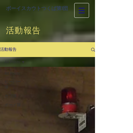
ボーイスカウトつくば第1団
活動報告
活動報告
All Posts
All Posts
ビーバー
隊
カブ隊
ボーイ隊