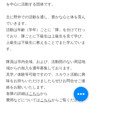
を中心に活動する団体です。
主に野外での活動を通し、豊かな心と体を育ん
でいきます。
活動は年齢（学年）ごとに「隊」を分けて行っ
ており、隊ごとに下級生は上級生を見て学び、
上級生は下級生に教えることでまた学んでいま
す。
隊員は市内全域、および、活動団のない周辺地
域からの加入を通年募集しております。
見学／体験等可能ですので、スカウト活動に興
味をお持ちいただけましたらぜひお問合せご連
絡をお願いいたします。
各隊の詳細は
こちら
から
費用などについては
こちら
からご覧ください。
連絡先・団本部 >
団委員長:柏原賢一(かしわばら けんいち)