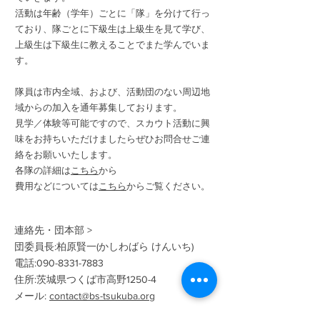
活動は年齢（学年）ごとに「隊」を分けて行っ
ており、隊ごとに下級生は上級生を見て学び、
上級生は下級生に教えることでまた学んでいま
す。
隊員は市内全域、および、活動団のない周辺地
域からの加入を通年募集しております。
見学／体験等可能ですので、スカウト活動に興
味をお持ちいただけましたらぜひお問合せご連
絡をお願いいたします。
各隊の詳細は
こちら
から
費用などについては
こちら
からご覧ください。
連絡先・団本部 >
団委員長:柏原賢一(かしわばら けんいち)
電話:
090-8331-7883
住所:茨城県つくば市高野1250-4
メール:
contact@bs-tsukuba.org