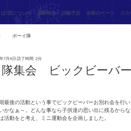
くば1団について
活動報告
活動予定
各隊のページ
スカ
隊
ボーイ隊
1年7月4日
読了時間: 2分
3/28 隊集会 ビックビー
、今期最後の活動という事でビックビーバーお別れ会を行
いかなぁ～。どんな事なら子供達の思い出に残るからな
は活動をと考え、ミニ運動会を企画しました。