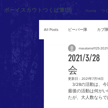
ボーイスカウトつくば第1団
Home
つ
All Posts
ビーバー隊
カブ
masatama1125
202
2021/
会
更新日：
2021年7月14日
　3/28の活動は
最後の活動は何がい
たが、大人数ならで