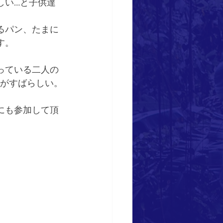
しい…と子供達
るパン、たまに
す。
っている二人の
トがすばらしい。
にも参加して頂